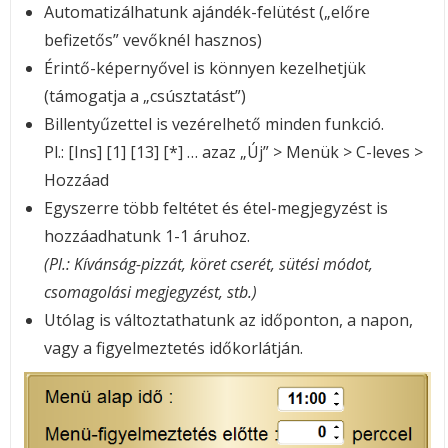
Automatizálhatunk ajándék-felütést („előre
befizetős” vevőknél hasznos)
Érintő-képernyővel is könnyen kezelhetjük
(támogatja a „csúsztatást”)
Billentyűzettel is vezérelhető minden funkció.
Pl.: [Ins] [1] [13] [*] … azaz „Új” > Menük > C-leves >
Hozzáad
Egyszerre több feltétet és étel-megjegyzést is
hozzáadhatunk 1-1 áruhoz.
(Pl.: Kívánság-pizzát, köret cserét, sütési módot,
csomagolási megjegyzést, stb.)
Utólag is változtathatunk az időponton, a napon,
vagy a figyelmeztetés időkorlátján.