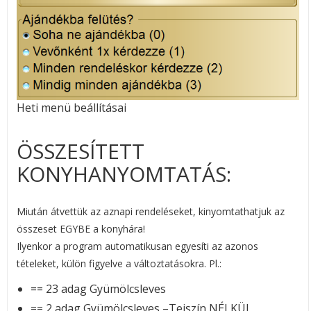
Heti menü beállításai
ÖSSZESÍTETT
KONYHANYOMTATÁS:
Miután átvettük az aznapi rendeléseket, kinyomtathatjuk az
összeset EGYBE a konyhára!
Ilyenkor a program automatikusan egyesíti az azonos
tételeket, külön figyelve a változtatásokra. Pl.:
== 23 adag Gyümölcsleves
== 2 adag Gyümölcsleves –Tejszín NÉLKÜL