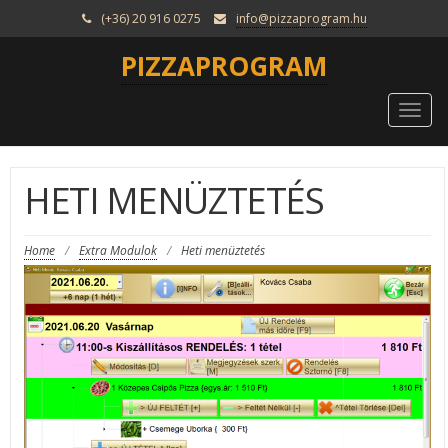
(+36) 20 916 0275
info@pizzaprogram.hu
PIZZAPROGRAM
Togg
navi
HETI MENÜZTETÉS
Home
/
Extra Modulok
/
Heti menüztetés