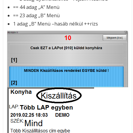
== 44 adag „A” Menü
== 23 adag „B” Menü
1 adag „B” Menü –hasáb nélkül ++rizs