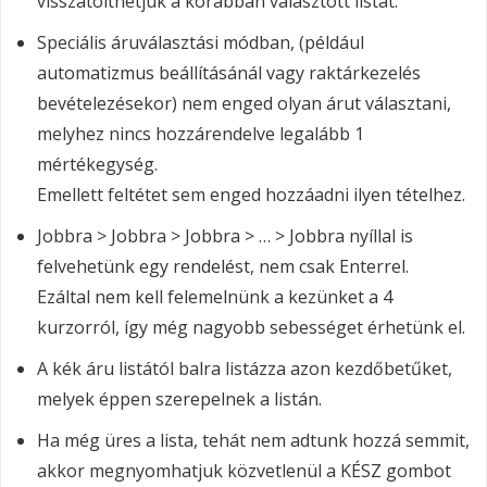
visszatölthetjük a korábban választott listát.
Speciális áruválasztási módban, (például
automatizmus beállításánál vagy raktárkezelés
bevételezésekor) nem enged olyan árut választani,
melyhez nincs hozzárendelve legalább 1
mértékegység.
Emellett feltétet sem enged hozzáadni ilyen tételhez.
Jobbra > Jobbra > Jobbra > … > Jobbra nyíllal is
felvehetünk egy rendelést, nem csak Enterrel.
Ezáltal nem kell felemelnünk a kezünket a 4
kurzorról, így még nagyobb sebességet érhetünk el.
A kék áru listától balra listázza azon kezdőbetűket,
melyek éppen szerepelnek a listán.
Ha még üres a lista, tehát nem adtunk hozzá semmit,
akkor megnyomhatjuk közvetlenül a KÉSZ gombot