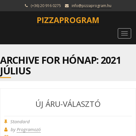
(+36) 20 916 0275
info@pizzaprogram.hu
PIZZAPROGRAM
Togg
navi
ARCHIVE FOR HÓNAP:
2021
JÚLIUS
ÚJ ÁRU-VÁLASZTÓ
Standard
by
Programozó