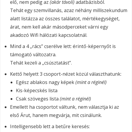
elő, nem pedig az
(akár távoli)
adatbázisból.
Tehát egy szemvillanás, azaz néhány milliszekundum
alatt listázza az összes találatot, mértékegységet,
árat, nem kell akár másodperceket várni egy
akadozó Wifi hálózati kapcsolatnál.
Mind a 4 „rács” cserélve lett: érintő-képernyőt is
támogató változatra.
Tehát kezeli a „csúsztatást”.
Kettő helyett 3 csoport-nézet közül választhatunk:
Egész ablakos nagy képek
(mint a réginél)
Kis-képecskés lista
Csak szöveges lista
(mint a réginél)
Emellett ha csoportot váltunk, nem választja ki az
első Árut, hanem megvárja, mit csinálunk.
Intelligensebb lett a betűre keresés: