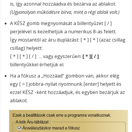
is, így azonnal hozzáadva és bezárva az ablakot.
(Ugyanolyan működésre bírva, mint a régi ablak volt.)
A KÉSZ gomb megnyomását a billentyűzet [ / ]
perjelével is kezelhetjük a numerikus 8-as felett.
Így mostantól az áru duplázást: [ * ] [ * ] (azaz csillag
csillag) helyett:
[ * ] [ * ] [ / ] … vagy egyszerűen:
[ * ][ / ]
billentyűkkel érhetjük el.
Ha a fókusz a „Hozzáad” gombon van, akkor elég
egy [ > ] jobbra-nyilat nyomnunk [enter] helyett és
ezzel KÉSZ -ként hozzáadjuk, és egyben bezárjuk az
ablakot.