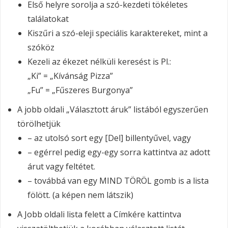
Első helyre sorolja a szó-kezdeti tökéletes
találatokat
Kiszűri a szó-eleji speciális karaktereket, mint a
szóköz
Kezeli az ékezet nélküli keresést is Pl.:
„Ki” = „Kívánság Pizza”
„Fu” = „Fűszeres Burgonya”
A jobb oldali „Választott áruk” listából egyszerűen
törölhetjük
– az utolsó sort egy [Del] billentyűvel, vagy
– egérrel pedig egy-egy sorra kattintva az adott
árut vagy feltétet.
– továbbá van egy MIND TÖRÖL gomb is a lista
fölött. (a képen nem látszik)
A Jobb oldali lista felett a Címkére kattintva