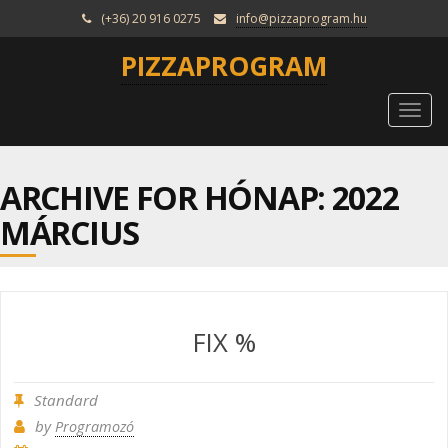
(+36) 20 916 0275
info@pizzaprogram.hu
PIZZAPROGRAM
Togg
navi
ARCHIVE FOR HÓNAP:
2022
MÁRCIUS
FIX %
Standard
by
Programozó