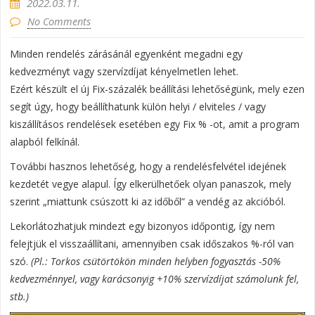
2022.03.11.
No Comments
Minden rendelés zárásánál egyenként megadni egy
kedvezményt vagy szervízdíjat kényelmetlen lehet.
Ezért készült el új Fix-százalék beállítási lehetőségünk, mely ezen
segít úgy, hogy beállíthatunk külön helyi / elviteles / vagy
kiszállításos rendelések esetében egy Fix % -ot, amit a program
alapból felkínál.
További hasznos lehetőség, hogy a rendelésfelvétel idejének
kezdetét vegye alapul. Így elkerülhetőek olyan panaszok, mely
szerint „miattunk csúszott ki az időből” a vendég az akcióból.
Lekorlátozhatjuk mindezt egy bizonyos időpontig, így nem
felejtjük el visszaállítani, amennyiben csak időszakos %-ról van
szó.
(Pl.: Torkos csütörtökön minden helyben fogyasztás -50%
kedvezménnyel, vagy karácsonyig +10% szervízdíjat számolunk fel,
stb.)