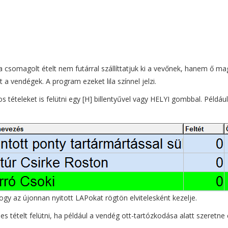
a csomagolt ételt nem futárral szállíttatjuk ki a vevőnek, hanem ő m
 a vendégek. A program ezeket lila színnel jelzi.
 tételeket is felütni egy [H] billentyűvel vagy HELYI gombbal. Péld
hogy az újonnan nyitott LAPokat rögtön elvitelesként kezelje.
es tételt felütni, ha például a vendég ott-tartózkodása alatt szeretne 