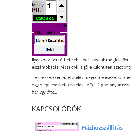
Ilyenkor a felütött ételek a beállításnak megfelelően
elszámoltatási részeknél is jól elkülönülten szétbon
Természetesen az elviteles megrendeléseket is lehet
egy megnevesített elviteles LAPot 1 gombnyomással 
bemegy érte…)
KAPCSOLÓDÓK:
Házhozszállítás