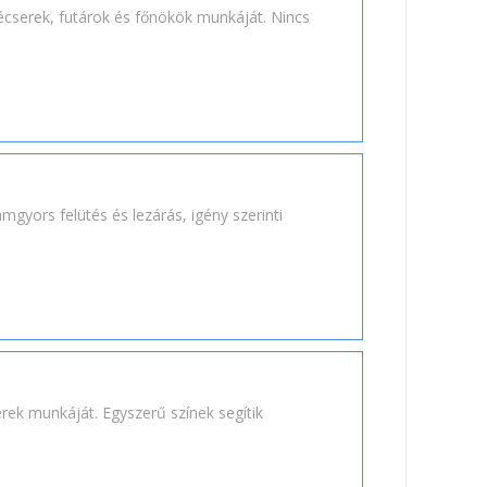
pécserek, futárok és főnökök munkáját. Nincs
ámgyors felütés és lezárás, igény szerinti
érek munkáját. Egyszerű színek segítik