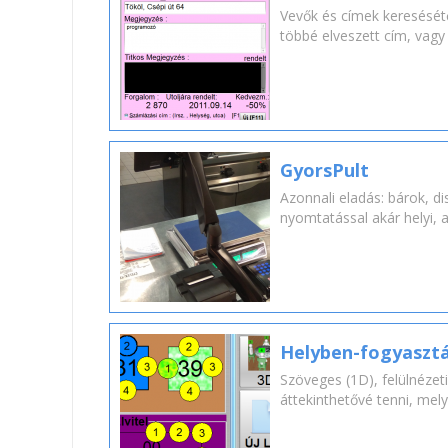
Vevők és címek keresésétő
többé elveszett cím, vag
GyorsPult
Azonnali eladás: bárok, di
nyomtatással akár helyi, 
Helyben-fogyaszt
Szöveges (1D), felülnézeti
áttekinthetővé tenni, mely