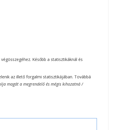
 végösszegéhez. Később a statisztikáknál és
nik az illető forgalmi statisztikájában. Továbbá
lja magát a megrendelő és mégis kihozatná /