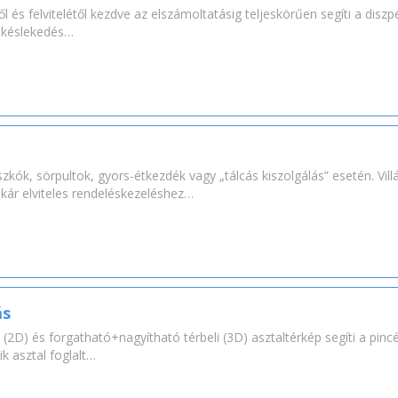
l és felvitelétől kezdve az elszámoltatásig teljeskörűen segíti a disz
y késlekedés…
szkók, sörpultok, gyors-étkezdék vagy „tálcás kiszolgálás” esetén. Vill
akár elviteles rendeléskezeléshez…
ás
 (2D) és forgatható+nagyítható térbeli (3D) asztaltérkép segíti a pinc
ik asztal foglalt…