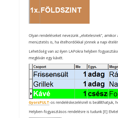
Olyan rendeléseket nevezünk „elvitelesnek”, amikor 
menüztetés is, ha ételhordókkal jönnek a napi ételért
Lehetőség van az ilyen LAPokra helyben fogyasztásos
megkíván egy kávét.
GyorsPULT
-os rendeléskezelésnél is beállíthatjuk, 
Helyben-fogyasztásos rendelésre is tudunk [E] Elvitel