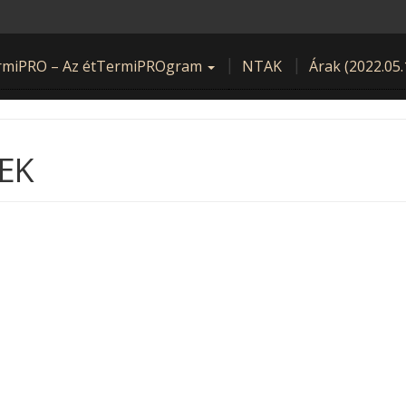
rmiPRO – Az étTermiPROgram
NTAK
Árak (2022.05.
EK