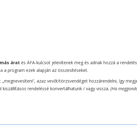
más árat
és ÁFA-kulcsot jelenítenek meg és adnak hozzá a rendelés
tja a program ezek alapján az összesítéseket.
 „megnevesíteni”, azaz vevőt/törzsvendéget hozzárendelni, így megjele
kiszállításos rendeléssé konvertálhatunk / vagy vissza.
(Ha meggondo