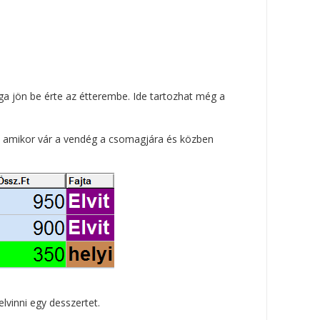
aga jön be érte az étterembe. Ide tartozhat még a
ául amikor vár a vendég a csomagjára és közben
elvinni egy desszertet.