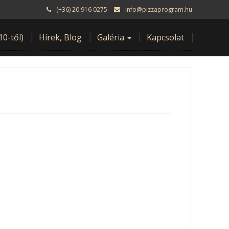
(+36) 20 916 0275
info@pizzaprogram.hu
10-től)
Hírek, Blog
Galéria
Kapcsolat