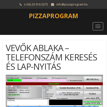
(+36) 20 916 0275
info@pizzaprogram.hu
PIZZAPROGRAM
Togg
navi
VEVŐK ABLAKA –
TELEFONSZÁM KERESÉS
ÉS LAP-NYITÁS