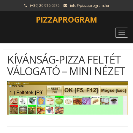
(+36) 20 916 0275
info@pizzaprogram.hu
PIZZAPROGRAM
Togg
navi
KÍVÁNSÁG-PIZZA FELTÉT
VÁLOGATÓ – MINI NÉZET