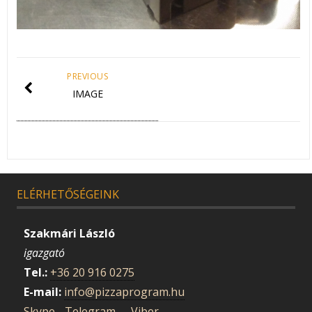
PREVIOUS
IMAGE
ELÉRHETŐSÉGEINK
Szakmári László
igazgató
Tel.:
+36 20 916 0275
E-mail:
info@pizzaprogram.hu
Skype
..
Telegram..
Viber..