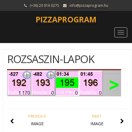
(+36) 20 916 0275
info@pizzaprogram.hu
PIZZAPROGRAM
Togg
navi
ROZSASZIN-LAPOK
PREVIOUS
NEXT
IMAGE
IMAGE