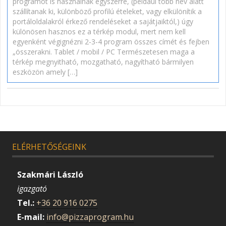
programot is használnak egyszerre, (például több név alatt
szállítanak ki, különböző profilú ételeket, vagy elkülönítik a
portáloldalakról érkező rendeléseket a sajátjaiktól,) úgy
különösen hasznos ez a térkép modul, mert nem kell
egyenként végignézni 2-3-4 program összes címét és fejben
„összerakni. Tablet / mobil / PC Természetesen maga a
térkép megnyitható, mozgatható, nagyítható bármilyen
eszközön amely […]
ELÉRHETŐSÉGEINK
Szakmári László
igazgató
Tel.:
+36 20 916 0275
E-mail:
info@pizzaprogram.hu