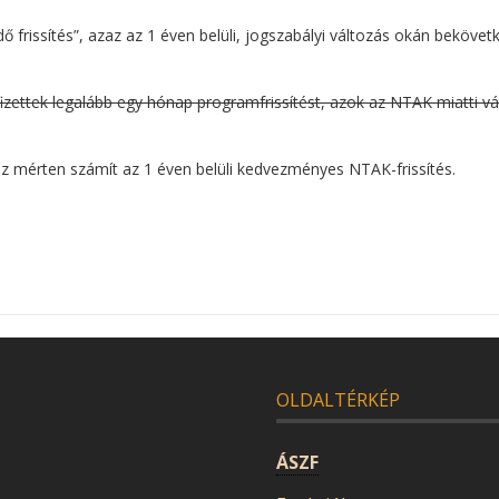
 frissítés”, azaz az 1 éven belüli, jogszabályi változás okán bekövetk
izettek legalább egy hónap programfrissítést, azok az NTAK miatti vá
oz mérten számít az 1 éven belüli kedvezményes NTAK-frissítés.
OLDALTÉRKÉP
ÁSZF