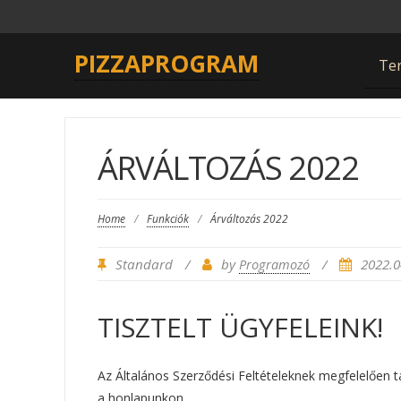
PIZZAPROGRAM
Te
ÁRVÁLTOZÁS 2022
Home
/
Funkciók
/
Árváltozás 2022
Standard
/
by
/
2022.0
Programozó
TISZTELT ÜGYFELEINK!
Az Általános Szerződési Feltételeknek megfelelően t
a honlapunkon.