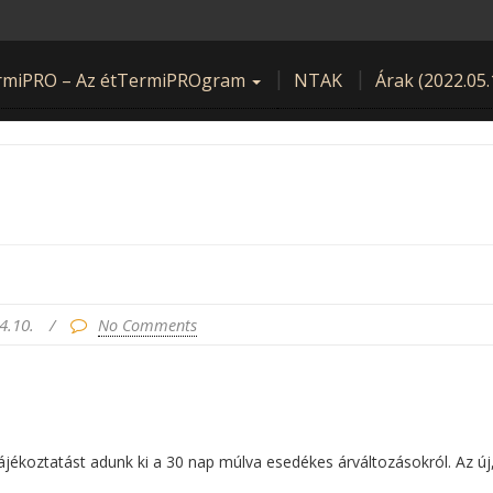
rmiPRO – Az étTermiPROgram
NTAK
Árak (2022.05.
4.10.
/
No Comments
ájékoztatást adunk ki a 30 nap múlva esedékes árváltozásokról. Az ú