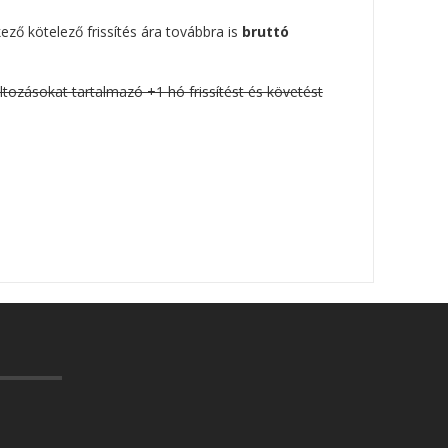
ező kötelező frissítés ára továbbra is
bruttó
ltozásokat tartalmazó +1 hó frissítést és követést