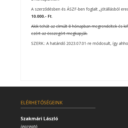
A szerződésben és ÁSZF-ben foglalt „jótállásból eredő
10.000.- Ft
.
Akik tehát az elmúlt 8 hónapban megrendeltek és kif
ezért az összegért megkapják.
SZERK.: A határidő 2023.07.01-re módosult, így ahh
ELÉRHETŐSÉGEINK
Szakmári László
igazgató