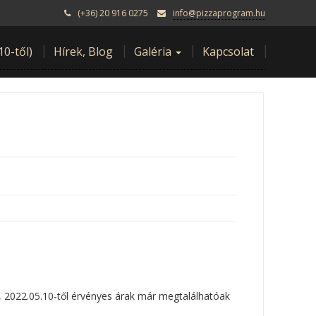
(+36) 20 916 0275
info@pizzaprogram.hu
10-től)
Hírek, Blog
Galéria
Kapcsolat
j, 2022.05.10-től érvényes árak már megtalálhatóak